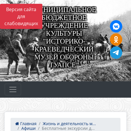
МУНИЦИПАЛЬНОЕ
Версия сайта
для
БЮДЖЕТНОЕ
слабовидящих
УЧРЕЖДЕНИЕ
КУЛЬТУРЫ
"ИСТОРИКО-
КРАЕВЕДЧЕСКИЙ
МУЗЕЙ ОБОРОНЫ
ТУАПСЕ"
Главная
Жизнь и деятельность м...
Афиши
Бесплатные экскурсии д...