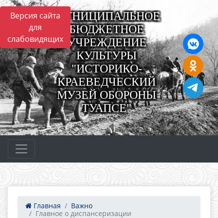
МУНИЦИПАЛЬНОЕ
Версия сайта
для
БЮДЖЕТНОЕ
слабовидящих
УЧРЕЖДЕНИЕ
КУЛЬТУРЫ
"ИСТОРИКО-
КРАЕВЕДЧЕСКИЙ
МУЗЕЙ ОБОРОНЫ
ТУАПСЕ"
Главная
Важно
Главное о диспансеризации