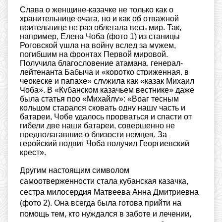
Слава о женщине-казачке не только как о
хранительнице очага, но и как об отважной
воительнице не раз облетала весь мир. Так,
например, Елена Чоба (фото 1) из станицы
Роговской ушла на войну вслед за мужем,
погибшим на фронтах Первой мировой.
Получила благословение атамана, генерал-
лейтенанта Бабыча и «коротко стриженная, в
черкеске и папахе» служила как «казак Михаил
Чоба». В «Кубанском казачьем вестнике» даже
была статья про «Михайлу»: «Враг тесным
кольцом старался сковать одну нашу часть и
батареи, Чобе удалось прорваться и спасти от
гибели две наши батареи, совершенно не
предполагавшие о близости немцев. За
геройский подвиг Чоба получил Георгиевский
крест».
Другим настоящим символом
самоотверженности стала кубанская казачка,
сестра милосердия Матвеева Анна Дмитриевна
(фото 2). Она всегда была готова прийти на
помощь тем, кто нуждался в заботе и лечении,