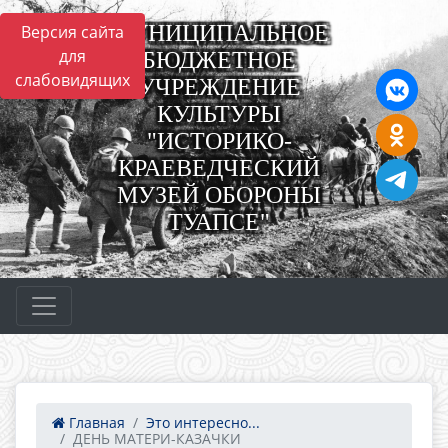
МУНИЦИПАЛЬНОЕ
Версия сайта
для
БЮДЖЕТНОЕ
слабовидящих
УЧРЕЖДЕНИЕ
КУЛЬТУРЫ
"ИСТОРИКО-
КРАЕВЕДЧЕСКИЙ
МУЗЕЙ ОБОРОНЫ
ТУАПСЕ"
Главная
Это интересно...
ДЕНЬ МАТЕРИ-КАЗАЧКИ