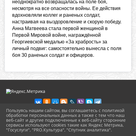
неоднократно возвращалась на поле боя,
несмотря на все опасности войны. Ее действия
вдохновляли коллег и раненых солдат,
настраивая на выздоровление и скорую победу.
Анна Матвеева стала первой женщиной в
Первой Мировой войне, награждённой
Георгиевской медалью «За храбрость» за
личный подвиг: самостоятельно вынесла с поля
боя 30 раненых солдат и офицеров.
Пользуясь нашим сайтом, вы соглашаетесь с политикой
обработки персональных данных а также с тем что наш
веб-сайт и другие подключенные к веб-сайту сторонние
2026 г. ikmot.kulturatuapse.ru
сервисы используют cookies такие как Яндекс Метрика,
Вход
"Госуслуги", "PRO.Культура", "Спутник аналитика".
Карта сайта
^