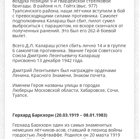
воздуха позиций 9-й гвардейской стрелковой
бригады. В районе
н.п. Гойтх (выс. 977)
Туапсинского района
, наши лётчики вступили в бой
с превосходящими силами противника. Самолет
подполковника Калараш был сбит, пилот сумел
выброситься с парашютом, но вскоре скончался от
полученных ранений. Это был его 262-й боевой
вылет.
Всего Д.Л. Калараш успел сбить лично 14 и в группе
6 самолётов противника. Звание Героя Советского
Союза Дмитрию Леонтьевичу Каларашу
присвоено 13 декабря 1942 года.
Дмитрий Леонтьевич был награждён орденами
Ленина, Красного Знамени, Знаком почета.
Именем Героя названы улицы в городах
Люберцы Московской области, Хабаровске, Сочи,
Туапсе.
Герхард Баркхорн (20.03.1919 – 08.01.1983)
Герхард Баркхорн один из самых знаменитых
немецких лётчиков-асов, ставший в период войны
гордостью Люфтваффе. Родился он 20 марта 1919