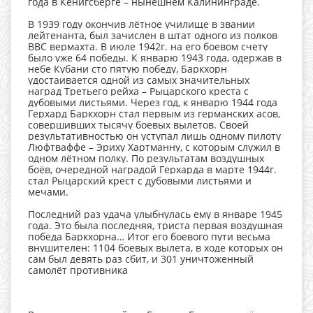
года в Кёнигсберге – нынешнем Калининграде.
В 1939 году окончив лётное училище в звании
лейтенанта, был зачислен в штат одного из полков
ВВС вермахта. В июле 1942г. на его боевом счету
было уже 64 победы. К январю 1943 года, одержав в
небе Кубани сто пятую победу, Баркхорн
удостаивается одной из самых значительных
наград Третьего рейха – Рыцарского креста с
дубовыми листьями. Через год, к январю 1944 года
Герхард Баркхорн стал первым из германских асов,
совершивших тысячу боевых вылетов. Своей
результативностью он уступал лишь одному пилоту
Люфтваффе – Эриху Хартманну, с которым служил в
одном лётном полку. По результатам воздушных
боёв, очередной наградой Герхарда в марте 1944г.
стал Рыцарский крест с дубовыми листьями и
мечами.
Последний раз удача улыбнулась ему в январе 1945
года. Это была последняя, триста первая воздушная
победа Баркхорна… Итог его боевого пути весьма
внушителен: 1104 боевых вылета, в ходе которых он
сам был девять раз сбит, и 301 уничтоженный
самолёт противника