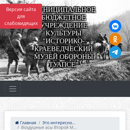
МУНИЦИПАЛЬНОЕ
Версия сайта
для
БЮДЖЕТНОЕ
слабовидящих
УЧРЕЖДЕНИЕ
КУЛЬТУРЫ
"ИСТОРИКО-
КРАЕВЕДЧЕСКИЙ
МУЗЕЙ ОБОРОНЫ
ТУАПСЕ"
Главная
Это интересно...
Воздушные асы Второй М...