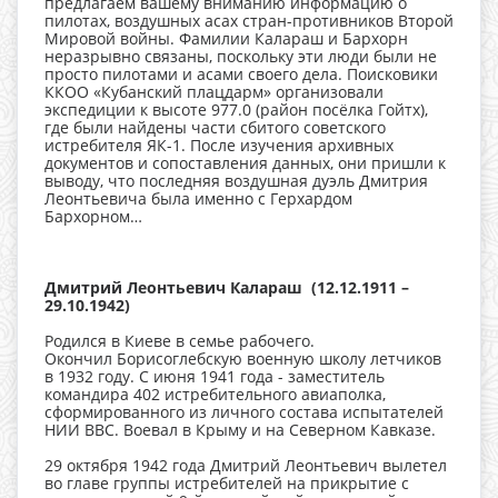
предлагаем вашему вниманию информацию о
пилотах, воздушных асах стран-противников Второй
Мировой войны. Фамилии Калараш и Бархорн
неразрывно связаны, поскольку эти люди были не
просто пилотами и асами своего дела. Поисковики
ККОО «Кубанский плацдарм» организовали
экспедиции к высоте 977.0 (район посёлка Гойтх),
где были найдены части сбитого советского
истребителя ЯК-1. После изучения архивных
документов и сопоставления данных, они пришли к
выводу, что последняя воздушная дуэль Дмитрия
Леонтьевича была именно с Герхардом
Бархорном…
Дмитрий Леонтьевич Калараш (12.12.1911 –
29.10.1942)
Родился в Киеве в семье рабочего.
Окончил Борисоглебскую военную школу летчиков
в 1932 году. С июня 1941 года - заместитель
командира 402 истребительного авиаполка,
сформированного из личного состава испытателей
НИИ ВВС. Воевал в Крыму и на Северном Кавказе.
29 октября 1942 года Дмитрий Леонтьевич вылетел
во главе группы истребителей на прикрытие с