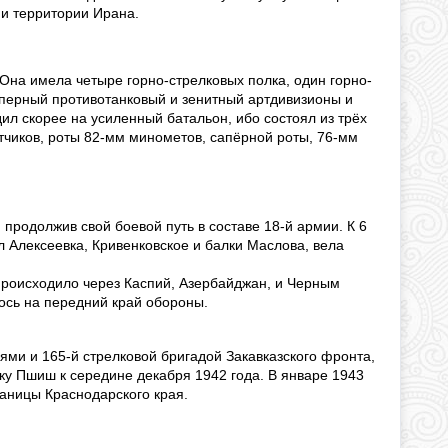
и территории Ирана.
Она имела четыре горно-стрелковых полка, один горно-
аперный противотанковый и зенитный артдивизионы и
ил скорее на усиленный батальон, ибо состоял из трёх
атчиков, роты 82-мм минометов, сапёрной роты, 76-мм
 продолжив свой боевой путь в составе 18-й армии. К 6
л Алексеевка, Кривенковское и балки Маслова, вела
происходило через Каспий, Азербайджан, и Черным
ось на передний край обороны.
ями и 165-й стрелковой бригадой Закавказского фронта,
ку Пшиш к середине декабря 1942 года. В январе 1943
таницы Краснодарского края.