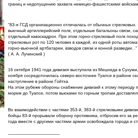
границ и недопущению захвата немецко-фашистскими войскам
"83-я ГСД организационно отличалась от обычных стрелковых. 
вьючный артиллерийский полк, отдельные батальоны связи, с
отдельный кавэскадрон. При этом горно-стрелковый полк поход
стрелковых рот по 120 человек в каждой, из одной роты автом
горно-вьючной артбатареи, взводов связи и конной разведки..."
( А. А. Лучинский )
16 октября 1941 года дивизия выступила из Мешхеда в Сухуми,
ноября сосредоточилась северо-восточнее Туапсе в районе се
наступление в районе Гойтха.
На этом рубеже обороны снабжение дивизий к этому периоду 
морем до Туапсе, потом вьюками по горным тропам доставлял
Во взаимодействии с частями 353-й, 383-й стрелковыми дивизи
бойцы 83-й прорывали оборону противника, отбросив его за ре
года вместе с другими частями армии освобождала города и с
_____________________