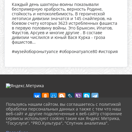
Каждый день шахтеры-воины показывали
беспримерную храбрость, верность Родине,
стойкость и непоколебимость. В героической
летописи дивизии значатся и 145 снайперов, на
боевом счету которых 3623 истребленных фашиста
в первую половину войны. Это Брыксин, Ипатов,
Фаустов, Арсуев и многие другие . В составе
дивизии числился и юный Вася Курка - гроза
фашистов...
#музейоборонытуапсе
#оборонатуапсе80
#история
Пользуясь нашим сайтом, вы соглашаетесь с политикой
обработки персональных данных а также с тем что наш
веб-сайт и другие подключенные к веб-сайту сторонние
2026 г. ikmot.kulturatuapse.ru
сервисы используют cookies такие как Яндекс Метрика,
Вход
"Госуслуги", "PRO.Культура", "Спутник аналитика".
Карта сайта
^
Политика обработки персональных данных