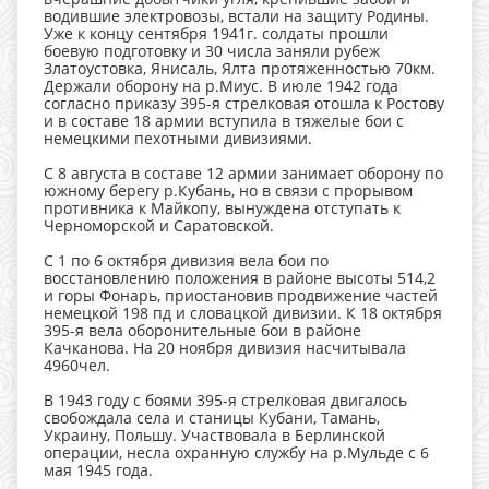
водившие электровозы, встали на защиту Родины.
Уже к концу сентября 1941г. солдаты прошли
боевую подготовку и 30 числа заняли рубеж
Златоустовка, Янисаль, Ялта протяженностью 70км.
Держали оборону на р.Миус. В июле 1942 года
согласно приказу 395-я стрелковая отошла к Ростову
и в составе 18 армии вступила в тяжелые бои с
немецкими пехотными дивизиями.
С 8 августа в составе 12 армии занимает оборону по
южному берегу р.Кубань, но в связи с прорывом
противника к Майкопу, вынуждена отступать к
Черноморской и Саратовской.
С 1 по 6 октября дивизия вела бои по
восстановлению положения в районе высоты 514,2
и горы Фонарь, приостановив продвижение частей
немецкой 198 пд и словацкой дивизии. К 18 октября
395-я вела оборонительные бои в районе
Качканова. На 20 ноября дивизия насчитывала
4960чел.
В 1943 году с боями 395-я стрелковая двигалось
свобождала села и станицы Кубани, Тамань,
Украину, Польшу. Участвовала в Берлинской
операции, несла охранную службу на р.Мульде с 6
мая 1945 года.