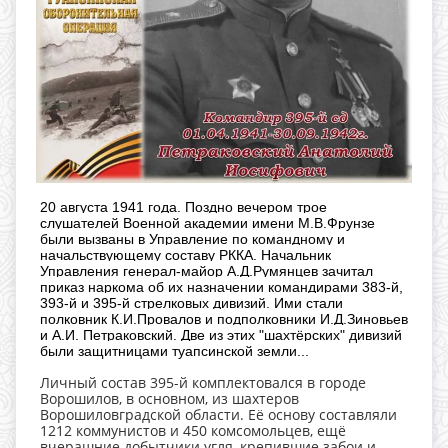
20 августа 1941 года. Поздно вечером трое
слушателей Военной академии имени М.В.Фрунзе
были вызваны в Управление по командному и
начальствующему составу РККА. Начальник
Управления генерал-майор А.Д.Румянцев зачитал
приказ наркома об их назначении командирами 383-й,
393-й и 395-й стрелковых дивизий. Ими стали
полковник К.И.Провалов и подполковники И.Д.Зиновьев
и А.И. Петраковский. Две из этих "шахтёрских" дивизий
были защитницами туапсинской земли...
Личный состав 395-й комплектовался в городе
Ворошилов, в основном, из шахтеров
Ворошиловградской области. Её основу составляли
1212 коммунистов и 450 комсомольцев, ещё
вчерашние добытчики угля, крепившие забои и