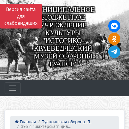
МУНИЦИПАЛЬНОЕ
Версия сайта
для
БЮДЖЕТНОЕ
слабовидящих
УЧРЕЖДЕНИЕ
КУЛЬТУРЫ
"ИСТОРИКО-
КРАЕВЕДЧЕСКИЙ
МУЗЕЙ ОБОРОНЫ
ТУАПСЕ"
Главная
Туапсинская оборона. Л...
395-я "шахтерская" див...