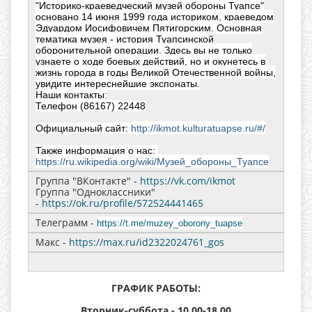
"Историко-краеведческий музей обороны Туапсе"
основано 14 июня 1999 года историком, краеведом
Эдуардом Иосифовичем Пятигорским. Основная
тематика музея - история Туапсинской
оборонительной операции. Здесь вы не только
узнаете о ходе боевых действий, но и окунетесь в
жизнь города в годы Великой Отечественной войны,
увидите интереснейшие экспонаты.
Наши контакты:
Телефон (86167) 22448
Официальный сайт:
http://ikmot.kulturatuapse.ru/#/
Также информация о нас:
https://ru.wikipedia.org/wiki/Музей_обороны_Туапсе
Группа "ВКонтакте" -
https://vk.com/ikmot
Группа "Одноклассники"
-
https://ok.ru/profile/572524441465
Телеграмм -
https://t.me/muzey_oborony_tuapse
Макс -
https://max.ru/id2322024761_gos
ГРАФИК РАБОТЫ:
Вторник-суббота - 10.00-18.00