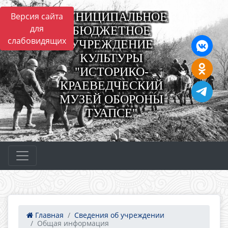
МУНИЦИПАЛЬНОЕ
Версия сайта
для
БЮДЖЕТНОЕ
слабовидящих
УЧРЕЖДЕНИЕ
КУЛЬТУРЫ
"ИСТОРИКО-
КРАЕВЕДЧЕСКИЙ
МУЗЕЙ ОБОРОНЫ
ТУАПСЕ"
Главная
Сведения об учреждении
Общая информация