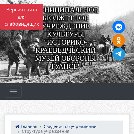
МУНИЦИПАЛЬНОЕ
Версия сайта
для
БЮДЖЕТНОЕ
слабовидящих
УЧРЕЖДЕНИЕ
КУЛЬТУРЫ
"ИСТОРИКО-
КРАЕВЕДЧЕСКИЙ
МУЗЕЙ ОБОРОНЫ
ТУАПСЕ"
Главная
Сведения об учреждении
Структура учреждения