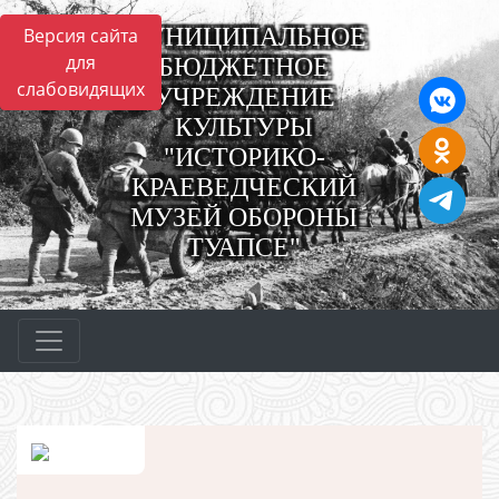
МУНИЦИПАЛЬНОЕ
Версия сайта
для
БЮДЖЕТНОЕ
слабовидящих
УЧРЕЖДЕНИЕ
КУЛЬТУРЫ
"ИСТОРИКО-
КРАЕВЕДЧЕСКИЙ
МУЗЕЙ ОБОРОНЫ
ТУАПСЕ"