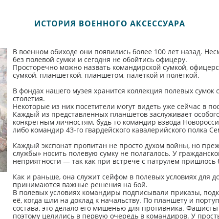
ИСТОРИЯ ВОЕННОГО АКСЕССУАРА
В военном обиходе они появились более 100 лет назад. Нес
без полевой сумки и сегодня не обойтись офицеру.
Просторечно можно назвать командирской сумкой, офицерс
сумкой, планшеткой, планшетом, палеткой и полёткой.
В фондах нашего музея хранится коллекция полевых сумок с 
столетия.
Некоторые из них посетители могут видеть уже сейчас в п
Каждый из представленных планшетов заслуживает особого
конкретным личностям, будь то командир взвода Новоросси
либо командир 43-го гвардейского кавалерийского полка 
Каждый экспонат пропитан не просто духом войны, но преж
службы» носить полевую сумку не полагалось. У гражданско
неприятности — так как при встрече с патрулем пришлось б
Как и раньше, она служит сейфом в полевых условиях для 
принимаются важные решения на бой.
В полевых условиях командиры подписывали приказы, под
её, когда шли на доклад к начальству. По планшету и порту
состава, это делало его мишенью для противника. Фашист
поэтому целились в первую очередь в командиров. У прост