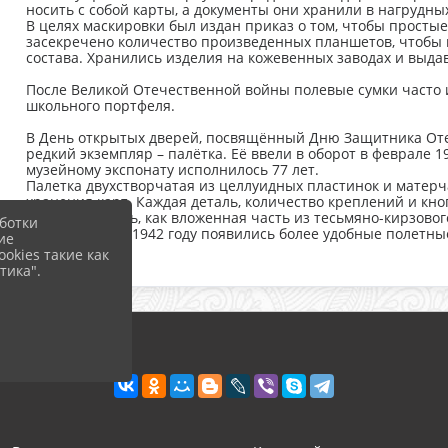
носить с собой карты, а документы они хранили в нагрудн
В целях маскировки был издан приказ о том, чтобы простые
засекречено количество произведенных планшетов, чтобы 
состава. Хранились изделия на кожевенных заводах и выда
После Великой Отечественной войны полевые сумки часто и
школьного портфеля.
В День открытых дверей, посвящённый Дню Защитника Оте
редкий экземпляр – палётка. Её ввели в оборот в феврале 1
музейному экспонату исполнилось 77 лет.
Палетка двухстворчатая из целлуидных пластинок и матер
хранения карт. Каждая деталь, количество креплений и кн
предполагалась, как вложенная часть из тесьмяно-кирзовог
ботки
карабинами. К 1942 году появились более удобные полетны
ие
okies такие как
тика".