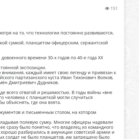
151
мотря на то, что технологии постоянно развиваются,
кой сумкой, планшетом офицерским, сержантской
довоенного времени 30-х годов по 40-е года ХХ
остоянной экспозиции.
 внимания, каждый имеет свою легенду и привязан к
йского партизанского куста Иван Тихонович Волков,
Семён Дмитриевич Дудников.
де всего отвагой и решимостью. В годы войны «вне
го человека с планшеткой могли случиться
ы объяснять, где она взята.
документов и письменным столом, на котором
кладывая полевую сумку. Многие офицеры надевали
пее сразу было понятно, что владелец из командного
ы хорошо разбирались в амуниции советской армии и
ых солдат не было планшетов, им запрещено было