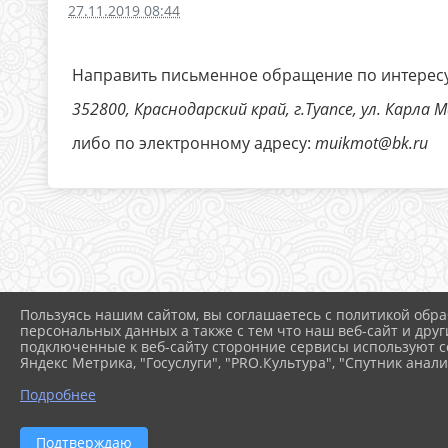
27.11.2019 08:44
Направить письменное обращение по интересу
352800, Краснодарский край, г.Туапсе, ул. Карла 
либо по электронному адресу:
muikmot@bk.ru
Пользуясь нашим сайтом, вы соглашаетесь с политикой обра
персональных данных а также с тем что наш веб-сайт и друг
подключенные к веб-сайту сторонние сервисы используют co
Яндекс Метрика, "Госуслуги", "PRO.Культура", "Спутник анали
Подробнее
Подтверждаю