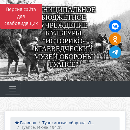
МУНИЦИПАЛЬНОЕ
Версия сайта
для
БЮДЖЕТНОЕ
слабовидящих
УЧРЕЖДЕНИЕ
КУЛЬТУРЫ
"ИСТОРИКО-
КРАЕВЕДЧЕСКИЙ
МУЗЕЙ ОБОРОНЫ
ТУАПСЕ"
Главная
Туапсинская оборона. Л...
Туапсе. Июль 1942г.