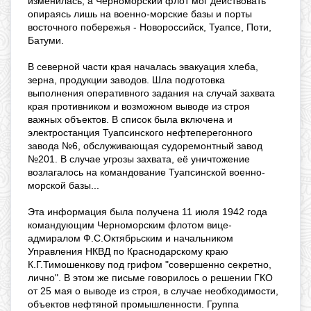
изменилась, а Черноморский флот мог действовать
опираясь лишь на военно-морские базы и порты
восточного побережья - Новороссийск, Туапсе, Поти,
Батуми.
В северной части края началась эвакуация хлеба,
зерна, продукции заводов. Шла подготовка
выполнения оперативного задания на случай захвата
края противником и возможном выводе из строя
важных объектов. В список была включена и
электростанция Туапсинского нефтеперегонного
завода №6, обслуживающая судоремонтный завод
№201. В случае угрозы захвата, её уничтожение
возлагалось на командование Туапсинской военно-
морской базы...
Эта информация была получена 11 июля 1942 года
командующим Черноморским флотом вице-
адмиралом Ф.С.Октябрьским и начальником
Управления НКВД по Краснодарскому краю
К.Г.Тимошенкову под грифом "совершенно секретно,
лично". В этом же письме говорилось о решении ГКО
от 25 мая о выводе из строя, в случае необходимости,
объектов нефтяной промышленности. Группа