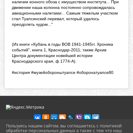
наличии конного обоза с имуществом института... При
движении наша колонна постоянно сопровождалась
авиационными налетами... Самым тяжелым участком
стал Туапсинский перевал, который удалось
преодолеть чудом..."
(Из книги «Кубань в годы ВОВ 1941-1945гг. Хроника
событий", книга 1, Краснодар-2011; также Архив
Центра документации новейшей истории
Краснодарского края, ф.1774-А).
#история #музейоборонытуапсе #оборонатуапсе80
Пользуясь нашим сайтом, вы соглашаетесь с политикой
обработки персональных данных а также с тем что наш