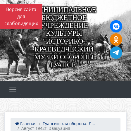
МУНИЦИПАЛЬНОЕ
Версия сайта
для
БЮДЖЕТНОЕ
слабовидящих
УЧРЕЖДЕНИЕ
КУЛЬТУРЫ
"ИСТОРИКО-
КРАЕВЕДЧЕСКИЙ
МУЗЕЙ ОБОРОНЫ
ТУАПСЕ"
Главная
Туапсинская оборона. Л...
Август 1942г. Эвакуация