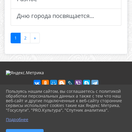
Дню города посвящается...
1
2
»
Пользуясь нашим сайтом, вы соглашаетесь с политикой
обработки персональных данных а также с тем что наш
веб-сайт и другие подключенные к веб-сайту сторонние
2026 г. ikmot.kulturatuapse.ru
сервисы используют cookies такие как Яндекс Метрика,
Вход
"Госуслуги", "PRO.Культура", "Спутник аналитика".
Карта сайта
^
Политика обработки персональных данных
Подробнее
Сделано на KubCMS