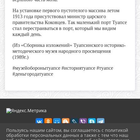
На установке первого пустотелого массива летом
1913 года присутствовал министр царского
правительства Коковцев. Так маленький порт Туапсе
стал перестраиваться в порт, который мы видим
каждый день.
(Из «Сборника изложений»
Туапсинского историко-
методического музея народного просвещения
(1989г.)
#музейоборонытуапсе #историятуапсе #туапсе
#деньгородатуапсе
Пользуясь нашим сайтом, вы соглашаетесь с политикой
обработки персональных данных а также с тем что наш