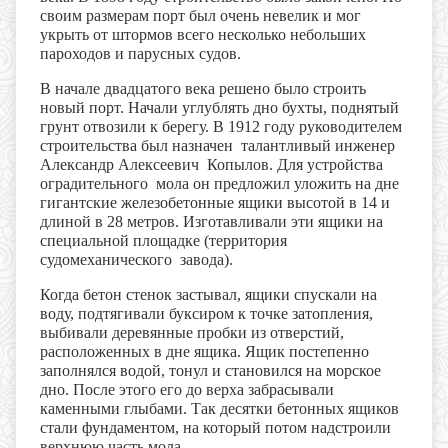
своим размерам порт был очень невелик и мог
укрыть от штормов всего несколько небольших
пароходов и парусных судов.
В начале двадцатого века решено было строить
новый порт. Начали углублять дно бухты, поднятый
грунт отвозили к берегу. В 1912 году руководителем
строительства был назначен талантливый инженер
Александр Алексеевич Копылов. Для устройства
оградительного мола он предложил уложить на дне
гигантские железобетонные ящики высотой в 14 и
длиной в 28 метров. Изготавливали эти ящики на
специальной площадке (территория
судомеханического завода).
Когда бетон стенок застывал, ящики спускали на
воду, подтягивали буксиром к точке затопления,
выбивали деревянные пробки из отверстий,
расположенных в дне ящика. Ящик постепенно
заполнялся водой, тонул и становился на морское
дно. После этого его до верха забрасывали
каменными глыбами. Так десятки бетонных ящиков
стали фундаментом, на который потом надстроили
верхнюю часть мола.