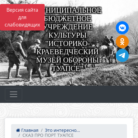
МУНИЦИПАЛЬНОЕ
Версия сайта
для
БЮДЖЕТНОЕ
слабовидящих
УЧРЕЖДЕНИЕ
КУЛЬТУРЫ
"ИСТОРИКО-
КРАЕВЕДЧЕСКИЙ
МУЗЕЙ ОБОРОНЫ
ТУАПСЕ"
Главная
Это интересно...
СКАЗ ПРО ПОРТ ТУАПСЕ