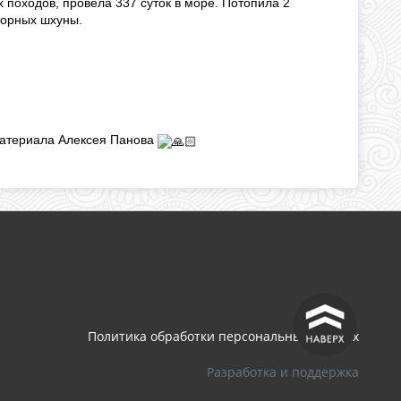
походов, провела 337 суток в море. Потопила 2
торных шхуны.
материала Алексея Панова
^
Политика обработки персональных данных
Разработка и поддержка