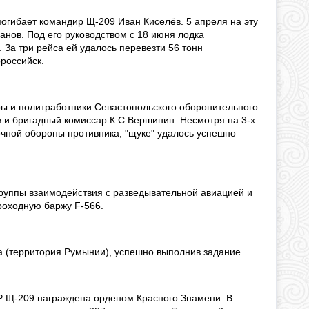
погибает командир Щ-209 Иван Киселёв. 5 апреля на эту
нов. Под его руководством с 18 июня лодка
За три рейса ей удалось перевезти 56 тонн
российск.
ры и политработники Севастопольского оборонительного
 и бригадный комиссар К.С.Вершинин. Несмотря на 3-х
чной обороны противника, "щуке" удалось успешно
группы взаимодействия с разведывательной авиацией и
роходную баржу F-566.
ка (территория Румынии), успешно выполнив задание.
Р Щ-209 награждена орденом Красного Знамени. В