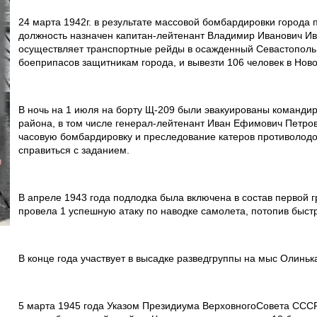
24 марта 1942г. в результате массовой бомбардировки города 
должность назначен капитан-лейтенант Владимир Иванович Ива
осуществляет транспортные рейды в осажденный Севастополь. 
боеприпасов защитникам города, и вывезти 106 человек в Ново
В ночь на 1 июля на борту Щ-209 были эвакуированы команди
района, в том числе генерал-лейтенант Иван Ефимович Петров
часовую бомбардировку и преследование катеров противолодо
справиться с заданием.
В апреле 1943 года подлодка была включена в состав первой 
провела 1 успешную атаку по наводке самолета, потопив быст
В конце года участвует в высадке разведгруппы на мыс Олинь
5 марта 1945 года Указом Президиума ВерховногоСовета ССС