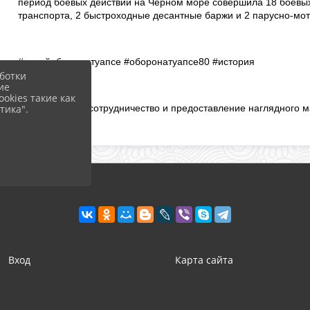
период боевых действий на Черном море совершила 18 боевых 
транспорта, 2 быстроходные десантные баржи и 2 парусно-мо
#музейоборонытуапсе #оборонатуапсе80 #история
ботки
ие
okies такие как
тика".
Благодарим за сотрудничество и предоставление наглядного 
Вход
Карта сайта