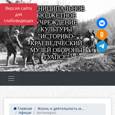
МУНИЦИПАЛЬНОЕ
Версия сайта
для
БЮДЖЕТНОЕ
слабовидящих
УЧРЕЖДЕНИЕ
КУЛЬТУРЫ
"ИСТОРИКО-
КРАЕВЕДЧЕСКИЙ
МУЗЕЙ ОБОРОНЫ
ТУАПСЕ"
Главная
Жизнь и деятельность м...
Афиши
Антинарко.