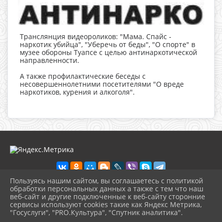
Транслянция видеороликов: "Мама. Спайс -
наркотик убийца", "Уберечь от беды", "О спорте" в
музее обороны Туапсе с целью антинаркотической
направленности.
А также профилактические беседы с
несовершеннолетними посетителями "О вреде
наркотиков, курения и алкоголя".
Пользуясь нашим сайтом, вы соглашаетесь с политикой
обработки персональных данных а также с тем что наш
веб-сайт и другие подключенные к веб-сайту сторонние
2026 г. ikmot.kulturatuapse.ru
сервисы используют cookies такие как Яндекс Метрика,
Вход
"Госуслуги", "PRO.Культура", "Спутник аналитика".
Карта сайта
^