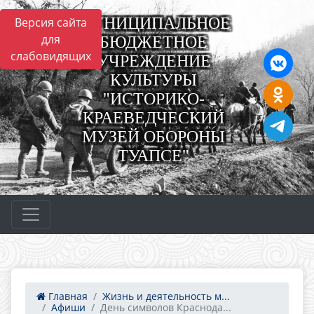
МУНИЦИПАЛЬНОЕ
Версия сайта
для
БЮДЖЕТНОЕ
слабовидящих
УЧРЕЖДЕНИЕ
КУЛЬТУРЫ
"ИСТОРИКО-
КРАЕВЕДЧЕСКИЙ
МУЗЕЙ ОБОРОНЫ
ТУАПСЕ"
Главная
Жизнь и деятельность м...
Афиши
День символов Краснода...