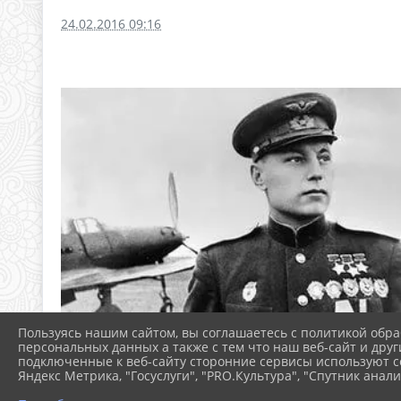
24.02.2016 09:16
Пользуясь нашим сайтом, вы соглашаетесь с политикой обра
персональных данных а также с тем что наш веб-сайт и друг
подключенные к веб-сайту сторонние сервисы используют co
Яндекс Метрика, "Госуслуги", "PRO.Культура", "Спутник анали