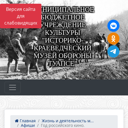
МУНИЦИПАЛЬНОЕ
Версия сайта
для
БЮДЖЕТНОЕ
слабовидящих
УЧРЕЖДЕНИЕ
КУЛЬТУРЫ
"ИСТОРИКО-
КРАЕВЕДЧЕСКИЙ
МУЗЕЙ ОБОРОНЫ
ТУАПСЕ"
Главная
Жизнь и деятельность м...
Афиши
Год российского кино.