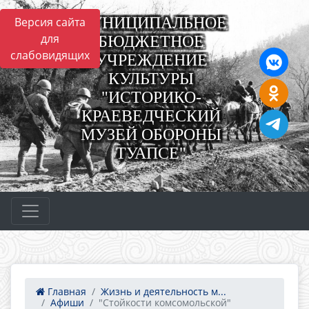
МУНИЦИПАЛЬНОЕ
Версия сайта
для
БЮДЖЕТНОЕ
слабовидящих
УЧРЕЖДЕНИЕ
КУЛЬТУРЫ
"ИСТОРИКО-
КРАЕВЕДЧЕСКИЙ
МУЗЕЙ ОБОРОНЫ
ТУАПСЕ"
Главная
Жизнь и деятельность м...
Афиши
"Стойкости комсомольской"