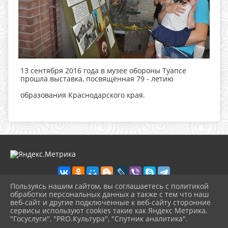
13 сентября 2016 года в музее обороны Туапсе
прошла выставка, посвящённая 79 - летию
образования Краснодарского края.
Пользуясь нашим сайтом, вы соглашаетесь с политикой
обработки персональных данных а также с тем что наш
веб-сайт и другие подключенные к веб-сайту сторонние
2026 г. ikmot.kulturatuapse.ru
сервисы используют cookies такие как Яндекс Метрика,
Вход
"Госуслуги", "PRO.Культура", "Спутник аналитика".
Карта сайта
^