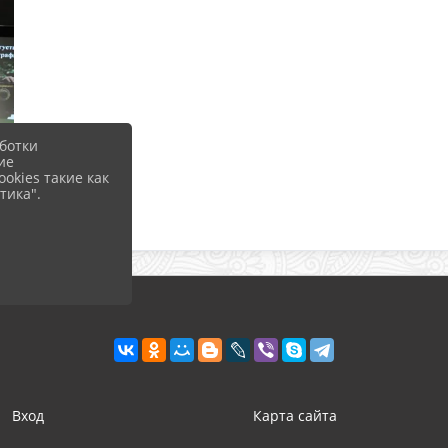
ботки
ие
okies такие как
тика".
Вход
Карта сайта