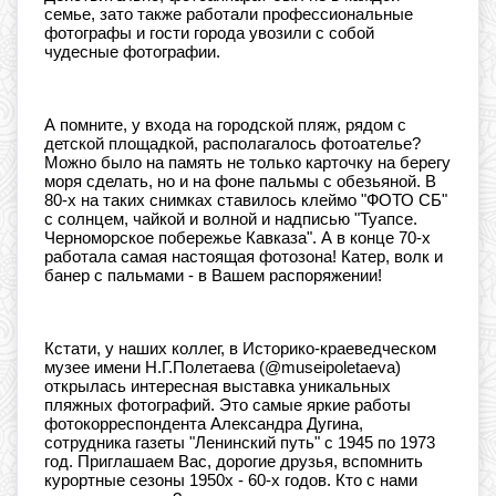
семье, зато также работали профессиональные
фотографы и гости города увозили с собой
чудесные фотографии.
⠀
А помните, у входа на городской пляж, рядом с
детской площадкой, располагалось фотоателье?
Можно было на память не только карточку на берегу
моря сделать, но и на фоне пальмы с обезьяной. В
80-х на таких снимках ставилось клеймо "ФОТО СБ"
с солнцем, чайкой и волной и надписью "Туапсе.
Черноморское побережье Кавказа". А в конце 70-х
работала самая настоящая фотозона! Катер, волк и
банер с пальмами - в Вашем распоряжении!
⠀
Кстати, у наших коллег, в Историко-краеведческом
музее имени Н.Г.Полетаева (@museipoletaeva)
открылась интересная выставка уникальных
пляжных фотографий. Это самые яркие работы
фотокорреспондента Александра Дугина,
сотрудника газеты "Ленинский путь" с 1945 по 1973
год. Приглашаем Вас, дорогие друзья, вспомнить
курортные сезоны 1950х - 60-х годов. Кто с нами