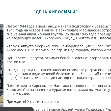
"ДЕНЬ ХИРОСИМЫ"
Летом 1944 года американцы начали подготовку к боевому
1945 года на остров Тиниан в архипелаге Марианских остр
смешанная авиационная группа. 25 июля 1945 года презид
из следующих целей: Хиросиму, Кокуру, Ниигату или Нагаса
Утром 6 августа американский бомбардировщик "Энола Гэй"
Хиросиму. В 8.15 произошёл взрыв над городом, который фак
Чуть позже, 9 августа, атомная бомба "Толстяк", взорвалась
полностью.
Эти два взрыва не только нанесли огромные разрушения, с
последствия в виде лучевой болезни, от заболеваний в теч
еще десятки тысяч носят до сих пор не только страшные в
Памяти жертв Хиросимы и Нагасаки посвящена плановая вы
Хиросимы" и назначении журавликов-оригами вы можете уз
нашем музее.
Приходите! У нас интересно ☺
#музейоборонытуапсе #туапсе #музейтуапсе #хиросима #н