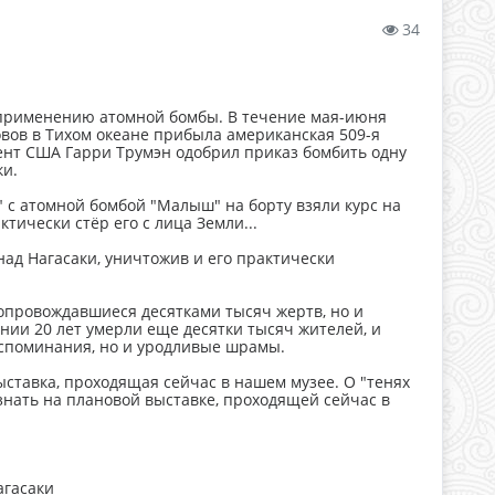
34
 применению атомной бомбы. В течение мая-июня
овов в Тихом океане прибыла американская 509-я
ент США Гарри Трумэн одобрил приказ бомбить одну
ки.
 с атомной бомбой "Малыш" на борту взяли курс на
тически стёр его с лица Земли...
 над Нагасаки, уничтожив и его практически
опровождавшиеся десятками тысяч жертв, но и
ении 20 лет умерли еще десятки тысяч жителей, и
оспоминания, но и уродливые шрамы.
ставка, проходящая сейчас в нашем музее. О "тенях
нать на плановой выставке, проходящей сейчас в
агасаки