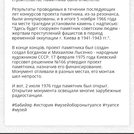
⠀
Результаты проводимых в течении последующих
лет конкурсов проекта памятника, из-за резонанса,
были аннулированы, и в итоге 5 ноября 1966 года
на месте трагедии установили камень с надписью:
"Здесь будет сооружен памятник советским людям -
жертвам преступлений фашистов в период
временной оккупации г. Киева в 1941-1943 гг.".
⠀
В конце концов, проект памятника был создан
создал Богданом и Михаилом Лысенко - народным
художником СССР. 17 февраля 1975 года Киевский
горсовет решением №166 утвердил проект
памятника, назначив его финансирование.
Монумент отливали в разных местах, его монтаж
шел непросто.
⠀
И вот, 2 июля 1976 года памятник был открыт.
Открытие монумента освещали многие зарубежные
радиостанции.
⠀
#бабийяр #история #музейоборонытуапсе #туапсе
#музей