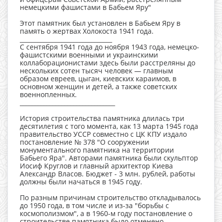
немецкими фашистами в Бабьем Яру"
⠀
Этот памятник был установлен в Бабьем Яру в
память о жертвах Холокоста 1941 года.
_______________________________
С сентября 1941 года до ноября 1943 года, немецко-
фашистскими военными и украинскими
коллаборационистами здесь были расстреляны до
нескольких сотен тысяч человек — главным
образом евреев, цыган, киевских караимов, в
основном женщин и детей, а также советских
военнопленных.
________________________________
⠀
История строительства памятника длилась три
десятилетия с того момента, как 13 марта 1945 года
правительство УССР совместно с ЦК КПУ издало
постановление № 378 "О сооружении
монументального памятника на территории
Бабьего Яра". Авторами памятника были скульптор
Иосиф Круглов и главный архитектор Киева
Александр Власов. Бюджет - 3 млн. рублей, работы
должны были начаться в 1945 году.
⠀
По разным причинам строительство откладывалось
до 1950 года, в том числе и из-за "борьбы с
космополизмом", а в 1960-м году постановление о
строительстве памятника было отменено.