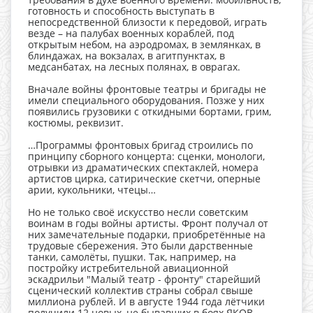
готовность и способность выступать в
непосредственной близости к передовой, играть
везде – на палубах военных кораблей, под
открытым небом, на аэродромах, в землянках, в
блиндажах, на вокзалах, в агитпунктах, в
медсанбатах, на лесных полянах, в оврагах.
Вначале войны фронтовые театры и бригады не
имели специального оборудования. Позже у них
появились грузовики с откидными бортами, грим,
костюмы, реквизит.
…Программы фронтовых бригад строились по
принципу сборного концерта: сценки, монологи,
отрывки из драматических спектаклей, номера
артистов цирка, сатирические скетчи, оперные
арии, кукольники, чтецы…
Но не только своё искусство несли советским
воинам в годы войны артисты. Фронт получал от
них замечательные подарки, приобретённые на
трудовые сбережения. Это были дарственные
танки, самолёты, пушки. Так, например, на
постройку истребительной авиационной
эскадрильи "Малый театр - фронту" старейший
сценический коллектив страны собрал свыше
миллиона рублей. И в августе 1944 года лётчики
получили 12 новых, не бывавших в боях ЯКОВ.