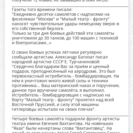
___________________________________________________________________
Газеты того времени писали:
"Ежедневно десятки самолётов с надписями на
фюзеляжах "Москва" и "Малый театр - фронту"
наносят чувствительные удары немецкому зверю в
его собственной берлоге.
Только за три дня боевых действий эти самолёты
уничтожили до 30 танков, до 100 машин с техникой
и боеприпасами…»
О своих боевых успехах лётчики регулярно
сообщали артистам. Александр Батизат писал
народной артистке СССР Е. Турчаниновой:
"Сердечно благодарим Вас за приём и ценный
подарок, преподнесённый на аэродроме. Это был
первоклассный истребитель - бомбардировщик. На
нём я уничтожил много живой силы и техники
противника... Ваш материнский наказ и поручение,
данное при вручении самолёта, я выполнил.
Истребитель - бомбардировщик с надписью на
борту "Малый театр - фронту" пролетел над всей
Восточной Пруссией, и силу этой машины
гитлеровцы испытали на своих плечах".
____________________________________________________________________
Четыре боевых самолёта подарили фронту артисты
театра имени Евгения Вахтангова. На новеньких
"Яках" были начертаны слова "Вахтанговец". На
одной из этих машин летал Герой Советского Союза