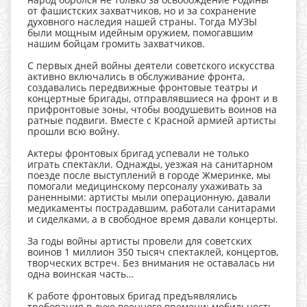
от фашистских захватчиков, но и за сохранение
духовного наследия нашей страны. Тогда МУЗЫ
были мощным идейным оружием, помогавшим
нашим бойцам громить захватчиков.
С первых дней войны деятели советского искусства
активно включались в обслуживание фронта,
создавались передвижные фронтовые театры и
концертные бригады, отправлявшиеся на фронт и в
прифронтовые зоны, чтобы воодушевить воинов на
ратные подвиги. Вместе с Красной армией артисты
прошли всю войну.
Актеры фронтовых бригад успевали не только
играть спектакли. Однажды, уезжая на санитарном
поезде после выступлений в городе Жмеринке, мы
помогали медицинскому персоналу ухаживать за
раненными: артисты мыли операционную, давали
медикаменты пострадавшим, работали санитарами
и сиделками, а в свободное время давали концерты.
За годы войны артисты провели для советских
воинов 1 миллион 350 тысяч спектаклей, концертов,
творческих встреч. Без внимания не оставалась ни
одна воинская часть…
К работе фронтовых бригад предъявлялись
требования в духе военного времени: мобильность,