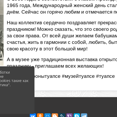
1965 года, Международный женский день стал
днём. Сейчас он горячо любим и отмечается п
Наш коллектив сердечно поздравляет прекрас
праздником! Можно сказать, что это своего 
за свои права. От всей души желаем бабушка
счастья, жить в гармонии с собой, любить, б
свою красоту в этот большой мир!
А в музее уже традиционная выставка открыт
празднику - приглашаем всех желающих!
ботки
#музейоборонытуапсе #музейтуапсе #туапсе
ие
okies такие как
тика".