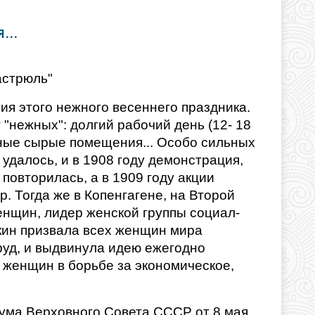
...
кастрюль"
ия этого нежного весеннего праздника.
"нежных": долгий рабочий день (12- 18
мные сырые помещения... Особо сильных
удалось, и в 1908 году демонстрация,
повторилась, а в 1909 году акции
. Тогда же в Копенгагене, на Второй
щин, лидер женской группы социал-
кин призвала всех женщин мира
руд, и выдвинула идею ежегодно
женщин в борьбе за экономическое,
иума Верховного Совета СССР от 8 мая