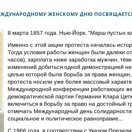
ЖДУНАРОДНОМУ ЖЕНСКОМУ ДНЮ ПОСВЯЩАЕТСЯ
8 марта 1857 года. Нью-Йорк. "Марш пустых 
Именно с этой акции протеста началась истор
Тогда условия работы женщин были далеки от 
часов), зарплата ниже заработка мужчин, тё
изменений добиться одной демонстрацией не 
целью которой была борьба за права женщин, 
протеста носили уже более массовый характер
Международной конференции работающих жен
демократической партии Германии Клара Цет
включиться в борьбу за право на достойный т
отмечать Международный день солидарности 
социальное и политическое равноправие...
С 1966 года, в соответствии с Указом Презид