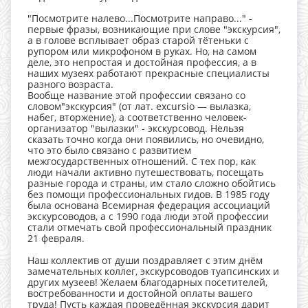
"Посмотрите налево...Посмотрите направо..." -
первые фразы, возникающие при слове "экскурсия",
а в голове всплывает образ старой тётеньки с
рупором или микрофоном в руках. Но, на самом
деле, это непростая и достойная профессия, а в
наших музеях работают прекрасные специалисты
разного возраста.
Вообще название этой профессии связано со
словом"экскурсия" (от лат. excursio — вылазка,
набег, вторжение), а соответственно человек-
организатор "вылазки" - экскурсовод. Нельзя
сказать точно когда они появились, но очевидно,
что это было связано с развитием
межгосударственных отношений. С тех пор, как
люди начали активно путешествовать, посещать
разные города и страны, им стало сложно обойтись
без помощи профессиональных гидов. В 1985 году
была основана Всемирная федерация ассоциаций
экскурсоводов, а с 1990 года люди этой профессии
стали отмечать свой профессиональный праздник
21 февраля.
Наш коллектив от души поздравляет с этим днём
замечательных коллег, экскурсоводов туапсинских и
других музеев! Желаем благодарных посетителей,
востребованности и достойной оплаты вашего
труда! Пусть каждая проведённая экскурсия дарит