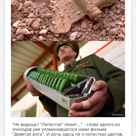
"Не видишь? "Лепесток" лежит..." - слова одного из
эпизодов уже упоминавшегося нами фильма
"Девятая рота". И речь здесь не о лепестках цветов,