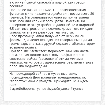
а о мине - самой опасной и подлой, как говорят
военные.
Полное ее название ПФМ-1 - противопехотная
фугасная мина нажимного действия, весом всего 80
граммов. Изготавливается мина из полиэтилена
зелёного или коричневого цвета. Заметить на
поверхности это устройство длинной 12 и шириной
6,5 сантиметров, очень сложно, кроме того ни один
миноискатель не реагирует на пластик.
Своё прозвище мина получила от необычной
формы - два лепестка, один из которых вмещал 40
грамм взрывчатки, а другой служил стабилизатором
во время полёта.
При взрыве "лепесток" поражает нижнюю часть
ноги, лишая полностью стопы. В Афганистане
советские войска "засеивали" этими минами
участки, на которых существовала реальная угроза
прорыва моджахедами.
_______________________________
На проходящей сейчас в музее выставке,
посвящённой Дню воина-интернационалиста,
"лепесток" можно увидеть. Приходите! Мы ждём
Вас!
#музейоборонытуапсе #музейтуапсе #туапсе