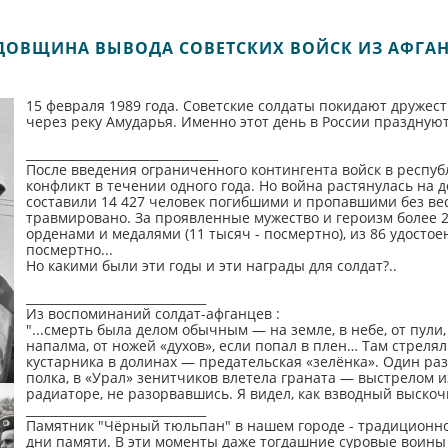
ОДОВЩИНА ВЫВОДА СОВЕТСКИХ ВОЙСК ИЗ АФГА
15 февраля 1989 года. Советские солдаты покидают дружес
через реку Амударья. Именно этот день в России праздную
________________________________
После введения ограниченного контингента войск в респуб
конфликт в течении одного года. Но война растянулась на д
составили 14 427 человек погибшими и пропавшими без вес
травмировано. За проявленные мужество и героизм более
орденами и медалями (11 тысяч - посмертно), из 86 удосто
посмертно...
Но какими были эти годы и эти награды для солдат?..
______________________________
Из воспоминаний солдат-афганцев :
"...смерть была делом обычным — на земле, в небе, от пули
напалма, от ножей «духов», если попал в плен… Там стрелял
кустарника в долинах — предательская «зелёнка». Один ра
полка, в «Урал» зенитчиков влетела граната — выстрелом и
радиаторе, не разорвавшись. Я видел, как взводный выскоч
______________________________
Памятник "Чёрный тюльпан" в нашем городе - традиционное
дни памяти. В эти моменты даже тогдашние суровые воины п