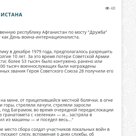
48
НИСТАНА
твенную республику Афганистан по мосту "Дружба"
т как День воина-интернационалиста.
лику в декабре 1979 года, предполагалось разрешить
олгие 10 лет. За это время потери Советской Армии
ти; более 53 тысяч было контужено, ранено или
 200 тысяч военнослужащих были награждены
енных звания Героя Советского Союза 28 получили его
, на мине, от прицепившейся местной болячки, в огне
и горы, стреляли лачуги, стреляли заросли
з, под Баграмом, во время очередной передислокации
з гранатомета с «зеленки» — и… застряла в
ил из машины — и поседел весь..."
 место сбора солдат-участников локальных войн в
ускают слезу, вспоминая о днях службы, об