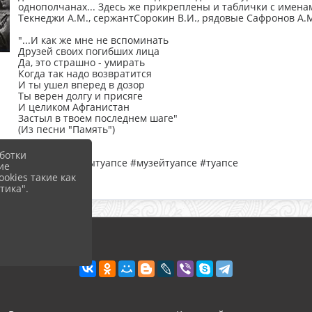
однополчанах... Здесь же прикреплены и таблички с имена
Текнеджи А.М., сержантСорокин В.И., рядовые Сафронов А.М.
"...И как же мне не вспоминать
Друзей своих погибших лица
Да, это страшно - умирать
Когда так надо возвратится
И ты ушел вперед в дозор
Ты верен долгу и присяге
И целиком Афганистан
Застыл в твоем последнем шаге"
(Из песни "Память")
ботки
#музейоборонытуапсе #музейтуапсе #туапсе
ие
okies такие как
тика".