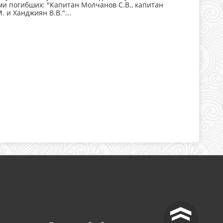
ми погибших: "Капитан Молчанов С.В., капитан
 и Ханджиян В.В."...
^