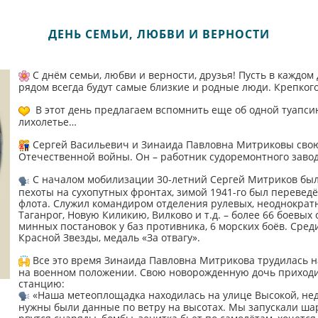
ДЕНЬ СЕМЬИ, ЛЮБВИ И ВЕРНОСТИ
С днём семьи, любви и верности, друзья! Пусть в каждом
рядом всегда будут самые близкие и родные люди. Крепкого
В этот день предлагаем вспомнить еще об одной туапси
лихолетье…
Сергей Васильевич и Зинаида Павловна Митриковы свою 
Отечественной войны. Он – работник судоремонтного завод
С началом мобилизации 30-летний Сергей Митриков был 
пехоты на сухопутных фронтах, зимой 1941-го был перевед
флота. Служил командиром отделения рулевых, неоднократн
Таганрог, Новую Киликию, Вилково и т.д. – более 66 боевых
минных постановок у баз противника, 6 морских боёв. Сред
Красной Звезды, медаль «За отвагу».
Все это время Зинаида Павловна Митрикова трудилась н
на военном положении. Свою новорожденную дочь приходил
станцию:
«Наша метеоплощадка находилась на улице Высокой, нед
нужны были данные по ветру на высотах. Мы запускали шар