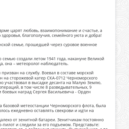
 доме царят любовь, взаимопонимание и счастье, а
 здоровья, благополучия, семейного уюта и добра!
нской семье, прошедшей через суровое военное
семью создали летом 1941 года, накануне Великой
а, она – метеоролог-наблюдатель.
призван на службу. Воевал в составе морской
ён на сторожевой катер СКА-0712 Черноморского
о участвовал в высадке десанта на Малую Землю,
 операций, в том числе 8 разведывательных, 9
и боевых наград Сергея Васильевича - Орден
а базовой метеостанции Черноморского флота, была
ось ежедневно оставлять свекрови и идти на
алеко от зенитной батареи. Зенитчикам постоянно
-пилот и следили за его подъемом. Представьте: