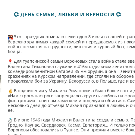
💞 ДЕНЬ СЕМЬИ, ЛЮБВИ И ВЕРНОСТИ 💞
Этот праздник отмечают ежегодно 8 июля в нашей стран
бережно хранимых каждой семьей и передаваемых из покол
войны несмотря на трудности, лишения и суровый быт, сем
бойца.
Для туапсинской семьи Вороновых стала война стала зв
Валентина Тихоновна служили в 416м отдельном зенитном а
командиром зенитной батареи 85 мм орудий, а она – зенит
сражениях на Курском направлении, где стояли на обороне 
продолжали бои за Украину, Белоруссию, в Польше, где и в
В подчинении у Михаила Романовича было более сотни де
«Нам строго-настрого запрещалось крутить любовь на фронт
фокстротами - они нам заменяли и поцелуи и объятия». Сам
несколько дней до отъезда Михаил признался в любви, и оч
её.
В июне 1946 года Михаил и Валентина создали семью. Пр
Гродно, Каунас, Свердловск, Касми, Евпатория… И только п
Вороновы обосновались в Туапсе. Они прожили вместе боль
к другу.