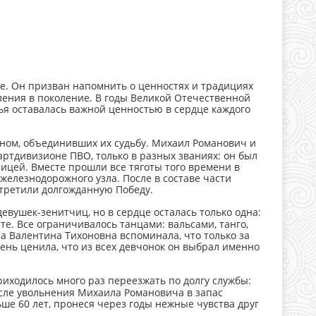
е. Он призван напомнить о ценностях и традициях
ения в поколение. В годы Великой Отечественной
ья оставалась важной ценностью в сердце каждого
еном, объединивших их судьбу. Михаил Романович и
ртдивизионе ПВО, только в разных званиях: он был
чицей. Вместе прошли все тяготы того времени в
железнодорожного узла. После в составе части
стретили долгожданную Победу.
вушек-зенитчиц, но в сердце осталась только одна:
е. Все ограничивалось танцами: вальсами, танго,
а Валентина Тихоновна вспоминала, что только за
ень ценила, что из всех девчонок он выбрал именно
иходилось много раз переезжать по долгу службы:
осле увольнения Михаила Романовича в запас
ше 60 лет, пронеся через годы нежные чувства друг