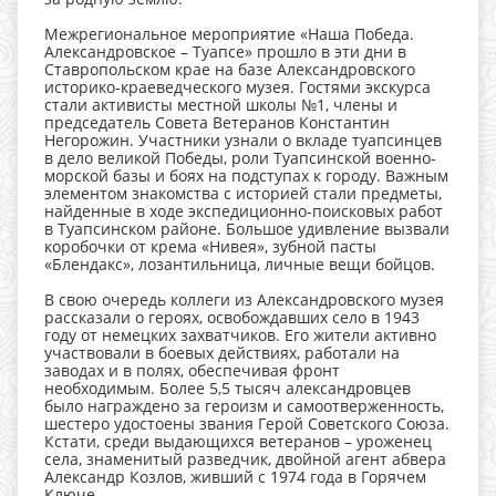
Межрегиональное мероприятие «Наша Победа.
Александровское – Туапсе» прошло в эти дни в
Ставропольском крае на базе Александровского
историко-краеведческого музея. Гостями экскурса
стали активисты местной школы №1, члены и
председатель Совета Ветеранов Константин
Негорожин. Участники узнали о вкладе туапсинцев
в дело великой Победы, роли Туапсинской военно-
морской базы и боях на подступах к городу. Важным
элементом знакомства с историей стали предметы,
найденные в ходе экспедиционно-поисковых работ
в Туапсинском районе. Большое удивление вызвали
коробочки от крема «Нивея», зубной пасты
«Блендакс», лозантильница, личные вещи бойцов.
В свою очередь коллеги из Александровского музея
рассказали о героях, освобождавших село в 1943
году от немецких захватчиков. Его жители активно
участвовали в боевых действиях, работали на
заводах и в полях, обеспечивая фронт
необходимым. Более 5,5 тысяч александровцев
было награждено за героизм и самоотверженность,
шестеро удостоены звания Герой Советского Союза.
Кстати, среди выдающихся ветеранов – уроженец
села, знаменитый разведчик, двойной агент абвера
Александр Козлов, живший с 1974 года в Горячем
Ключе.