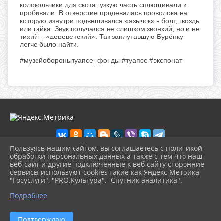
колокольчики для скота: узкую часть сплющивали и
пробивали. В отверстие продевалась проволока на
которую изнутри подвешивался «язычок» - болт, гвоздь
или гайка. Звук получался не слишком звонкий, но и не
тихий – «деревенский». Так заплутавшую Бурёнку
легче было найти.
#
музейоборонытуапсе_фонды
#
туапсе
#
экспонат
Пользуясь нашим сайтом, вы соглашаетесь с политикой
обработки персональных данных а также с тем что наш
веб-сайт и другие подключенные к веб-сайту сторонние
2026 г. ikmot.kulturatuapse.ru
сервисы используют cookies такие как Яндекс Метрика,
Вход
"Госуслуги", "PRO.Культура", "Спутник аналитика".
Карта сайта
^
Политика обработки персональных данных
Подробнее
Сделано на KubCMS
Разработка и поддержка
Подтверждаю