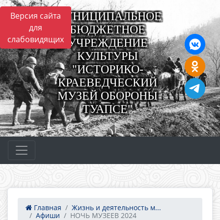
МУНИЦИПАЛЬНОЕ
Версия сайта
для
БЮДЖЕТНОЕ
слабовидящих
УЧРЕЖДЕНИЕ
КУЛЬТУРЫ
"ИСТОРИКО-
КРАЕВЕДЧЕСКИЙ
МУЗЕЙ ОБОРОНЫ
ТУАПСЕ"
Главная
Жизнь и деятельность м...
Афиши
НОЧЬ МУЗЕЕВ 2024