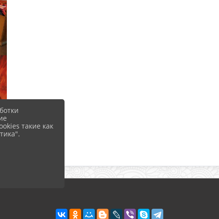
ботки
ие
okies такие как
тика".