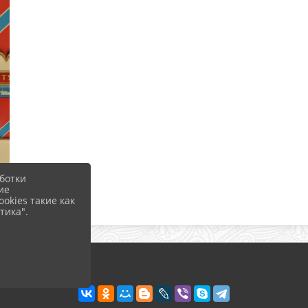
ботки
ие
okies такие как
тика".