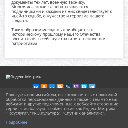
документы тех лет, военную технику.
Многочисленные экспонаты являются
подлинниками и каждый из них свидетельствует о
чьей-то судьбе, о мужестве и героизме нашего
солдата.
Таким образом молодежь приобщается к
историческому прошлому нашего Отечества,
воспитывает в себе чувства ответственности и
патриотизма.
Пользуясь нашим сайтом, вы соглашаетесь с политикой
обработки персональных данных а также с тем что наш
веб-сайт и другие подключенные к веб-сайту сторонние
2026 г. ikmot.kulturatuapse.ru
сервисы используют cookies такие как Яндекс Метрика,
Вход
"Госуслуги", "PRO.Культура", "Спутник аналитика".
Карта сайта
^
Политика обработки персональных данных
Подробнее