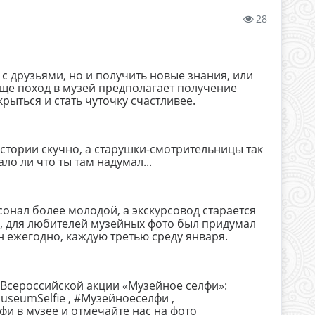
28
 с друзьями, но и получить новые знания, или
ще поход в музей предполагает получение
ыться и стать чуточку счастливее.
истории скучно, а старушки-смотрительницы так
о ли что ты там надумал...
онал более молодой, а экскурсовод старается
, для любителей музейных фото был придумал
он ежегодно, каждую третью среду января.
 Всероссийской акции «Музейное селфи»:
useumSelfie , #Музейноеселфи ,
фи в музее и отмечайте нас на фото