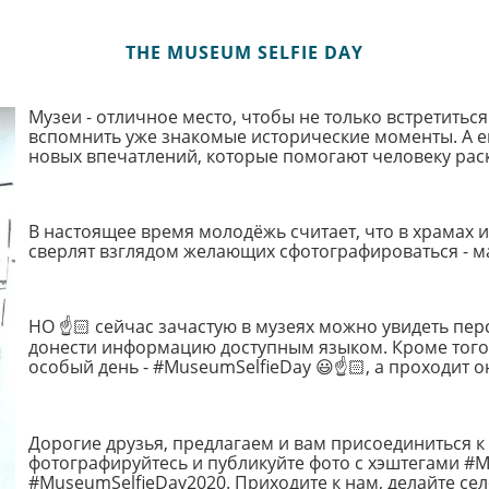
THE MUSEUM SELFIE DAY
Музеи - отличное место, чтобы не только встретиться
вспомнить уже знакомые исторические моменты. А е
новых впечатлений, которые помогают человеку раскр
⠀
В настоящее время молодёжь считает, что в храмах 
сверлят взглядом желающих сфотографироваться - мал
⠀
НО
🏻
сейчас зачастую в музеях можно увидеть перс
☝
донести информацию доступным языком. Кроме того
особый день - #MuseumSelfieDay
😃
🏻
, а проходит 
☝
⠀
Дорогие друзья, предлагаем и вам присоединиться к
фотографируйтесь и публикуйте фото с хэштегами #M
#MuseumSelfieDay2020. Приходите к нам, делайте сел