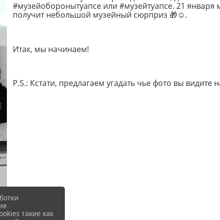
#музейоборонытуапсе или #музейтуапсе. 21 января м
получит небольшой музейный сюрприз
🎁
.
☺
⠀
Итак, мы начинаем!
⠀
P.S.: Кстати, предлагаем угадать чье фото вы видите
ботки
ие
okies такие как