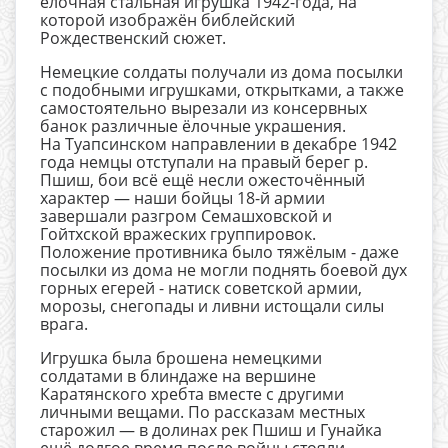
ёлочная стальная игрушка 1942-года, на
которой изображён библейский
Рождественский сюжет.
Немецкие солдаты получали из дома посылки
с подобными игрушками, открытками, а также
самостоятельно вырезали из консервных
банок различные ёлочные украшения.
На Туапсинском направлении в декабре 1942
года немцы отступали на правый берег р.
Пшиш, бои всё ещё несли ожесточённый
характер — наши бойцы 18-й армии
завершали разгром Семашховской и
Гойтхской вражеских группировок.
Положение противника было тяжёлым - даже
посылки из дома не могли поднять боевой дух
горных егерей - натиск советской армии,
морозы, снегопады и ливни истощали силы
врага.
Игрушка была брошена немецкими
солдатами в блиндаже на вершине
Каратянского хребта вместе с другими
личными вещами. По рассказам местных
старожил — в долинах рек Пшиш и Гунайка