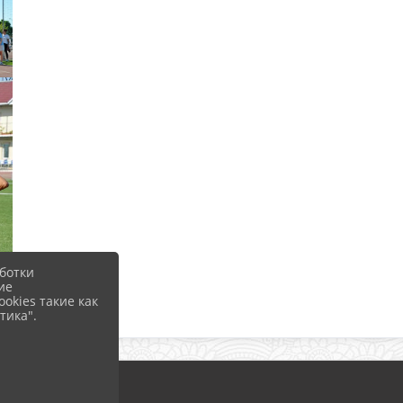
ботки
ие
okies такие как
тика".