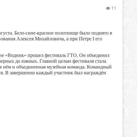
11
вгуста. Бело-сине-красное полотнище было поднято в
вования Алексея Михайловича, а при Петре I его
оне «Водник» прошел фестиваль ГТО. Он объединил
верных до южных. Главной целью фестиваля стала
 в нём и объединенная музейная команда. Командный
ия. В завершении каждый участник был награждён