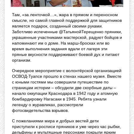
Там, «за ленточкой…», жара в прямом и переносном
смысле, но самой главной поддержкой для защитников
является подарок, созданный своими руками.
Заботливо испеченные @ТатьянойТерещенко пряники,
украшенные участниками мастерской, радуют бойцов и
напоминают им о доме. На марш-бросках или во
время выполнения задания вдали от лагеря эти
пряные вкусности поддерживают боевой дух и питают
организм.
Очередное мероприятие с волонтёрской организацией
ОСВОД-Туапсе прошло в стенах нашего музея. Вместе
с юными гостями мы совершили путешествие по
страницам истории – обсудили две скорбные даты –
начало оккупации Краснодара в 1942 году и атомную
бомбардировку Нагасаки в 1945. Ребята узнали
легенду о журавликах, рассмотрели
фотосвидетельства взрывов.
С пожеланиями мира и добрых вестей дети
приступили к росписи пряников и уже через час рыбки,
дельфины и мультяшные персонажи покрыли ярким