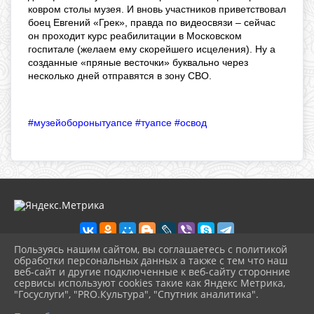
ковром столы музея. И вновь участников приветствовал
боец Евгений «Грек», правда по видеосвязи – сейчас
он проходит курс реабилитации в Московском
госпитале (желаем ему скорейшего исцеления). Ну а
созданные «пряные весточки» буквально через
несколько дней отправятся в зону СВО.
#музейоборонытуапсе
#туапсе
#освод
Пользуясь нашим сайтом, вы соглашаетесь с политикой
обработки персональных данных а также с тем что наш
веб-сайт и другие подключенные к веб-сайту сторонние
2026 г. ikmot.kulturatuapse.ru
сервисы используют cookies такие как Яндекс Метрика,
Вход
"Госуслуги", "PRO.Культура", "Спутник аналитика".
Карта сайта
^
Политика обработки персональных данных