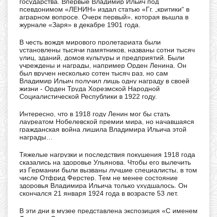
государства. Впервые Владимир Ильич под
псевдонимом «ЛЕНИН» издал статью «Гг. „критики“ в
аграрном вопросе. Очерк первый», которая вышла в
журнале «Заря» в декабре 1901 года.
В честь вождя мирового пролетариата были
установлены тысячи памятников, названы сотни тысяч
улиц, зданий, домов культуры и предприятий. Были
учреждены и награды, например Орден Ленина. Он
был вручен несколько сотен тысяч раз, но сам
Владимир Ильич получил лишь одну награду в своей
жизни - Орден Труда Хорезмской Народной
Социалистической Республики в 1922 году.
Интересно, что в 1918 году Ленин мог бы стать
лауреатом Нобелевской премии мира, но начавшаяся
гражданская война лишила Владимира Ильича этой
награды…
Тяжелые нагрузки и последствия покушения 1918 года
сказались на здоровье Ульянова. Чтобы его вылечить
из Германии были вызваны лучшие специалисты, в том
числе Отфрид Ферстер. Тем не менее состояние
здоровья Владимира Ильича только ухудшалось. Он
скончался 21 января 1924 года в возрасте 53 лет.
В эти дни в музее представлена экспозиция «С именем