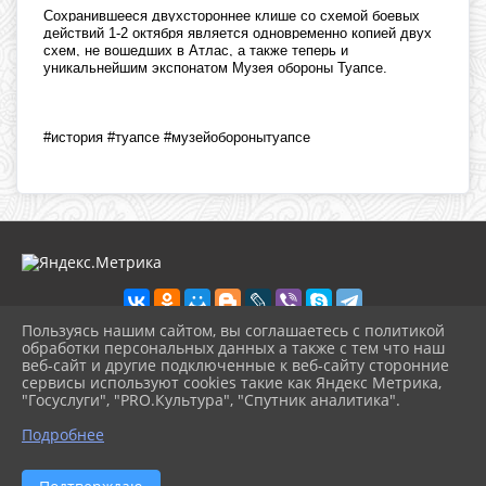
Сохранившееся двухстороннее клише со схемой боевых
действий 1-2 октября является одновременно копией двух
схем, не вошедших в Атлас, а также теперь и
уникальнейшим экспонатом Музея обороны Туапсе.
#история #туапсе #музейоборонытуапсе
Пользуясь нашим сайтом, вы соглашаетесь с политикой
обработки персональных данных а также с тем что наш
веб-сайт и другие подключенные к веб-сайту сторонние
2026 г. ikmot.kulturatuapse.ru
сервисы используют cookies такие как Яндекс Метрика,
Вход
"Госуслуги", "PRO.Культура", "Спутник аналитика".
Карта сайта
^
Политика обработки персональных данных
Подробнее
Сделано на KubCMS
Разработка и поддержка