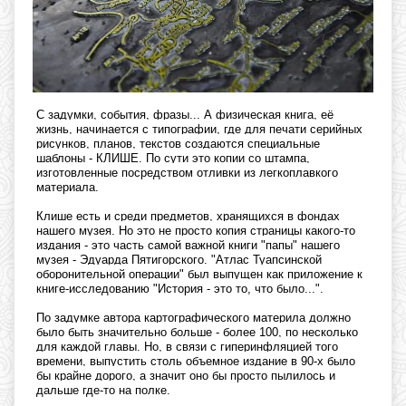
С задумки, события, фразы... А физическая книга, её
жизнь, начинается с типографии, где для печати серийных
рисунков, планов, текстов создаются специальные
шаблоны - КЛИШЕ. По сути это копии со штампа,
изготовленные посредством отливки из легкоплавкого
материала.
Клише есть и среди предметов, хранящихся в фондах
нашего музея. Но это не просто копия страницы какого-то
издания - это часть самой важной книги "папы" нашего
музея - Эдуарда Пятигорского. "Атлас Туапсинской
оборонительной операции" был выпущен как приложение к
книге-исследованию "История - это то, что было...".
По задумке автора картографического материла должно
было быть значительно больше - более 100, по несколько
для каждой главы. Но, в связи с гиперинфляцией того
времени, выпустить столь объемное издание в 90-х было
бы крайне дорого, а значит оно бы просто пылилось и
дальше где-то на полке.