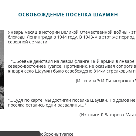
ОСВОБОЖДЕНИЕ ПОСЕЛКА ШАУМЯН
Январь месяц в истории Великой Отечественной войны - эт
блокады Ленинграда в 1944 году. В 1943-м в этот же перио
северной ее части.
⠀
"...Боевые действия на левом фланге 18-й армии в январ
⠀
северо-восточнее Туапсе. Противник, не оказывая сопротив
января село Шаумян было освобождено 814-м стрелковым по
(Из книги Э.И.Пятигорского "История - 
⠀
"...Судя по карте, мы достигли поселка Шаумян. Но домов не
поселка остались одни развалины..."
(Из книги Я.Захарова "Атакуют ш
⠀
#туапсе #музейоборонытуапсе