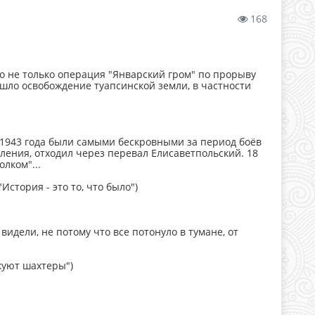
168
о не только операция "Январский гром" по прорыву
д шло освобождение туапсинской земли, в частности
е 1943 года были самыми бескровными за период боёв
ления, отходил через перевал Елисаветпольский. 18
лком"...
это то, что было")
 видели, не потому что все потонуло в тумане, от
ахтеры")