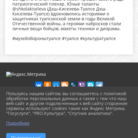
патриотический пленэр. Юные таланты
@shkolakiseleva (Дхш-Киселева-Туапсе Дхш-
Киселева-Туапсе) вдохновились историями о
защитниках туапсинской земли в годы Великой
Отечественной войны, а героями набросков стали
личные вещи бойцов, макеты техники и диорамы.
#музейоборонытуапсе #туапсе #культуратуапсе
Пользуясь нашим сайтом, вы соглашаетесь с политикой
обработки персональных данных а также с тем что наш
веб-сайт и другие подключенные к веб-сайту сторонние
2026 г. ikmot.kulturatuapse.ru
сервисы используют cookies такие как Яндекс Метрика,
Вход
"Госуслуги", "PRO.Культура", "Спутник аналитика".
Карта сайта
^
Политика обработки персональных данных
Подробнее
Сделано на KubCMS
Разработка и поддержка
Подтверждаю