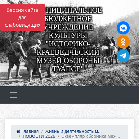
МУНИЦИПАЛЬНОЕ
Версия сайта
для
БЮДЖЕТНОЕ
слабовидящих
УЧРЕЖДЕНИЕ
КУЛЬТУРЫ
"ИСТОРИКО-
КРАЕВЕДЧЕСКИЙ
МУЗЕЙ ОБОРОНЫ
ТУАПСЕ"
Главная
Жизнь и деятельность м...
НОВОСТИ 2026
Экземпляр сборника меж...